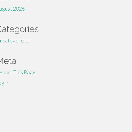
ugust 2026
Categories
ncategorized
Meta
eport This Page
og in