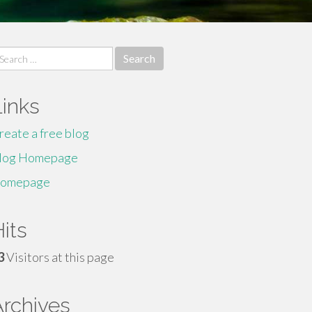
earch
r:
Links
reate a free blog
log Homepage
omepage
its
3
Visitors at this page
Archives