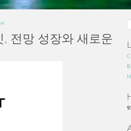
S
me
fo
, 전망 성장와 새로운
C
B
H
H
9