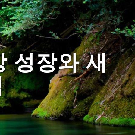
망 성장와 새
역