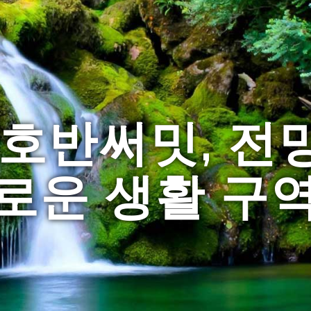
호반써밋, 전
로운 생활 구