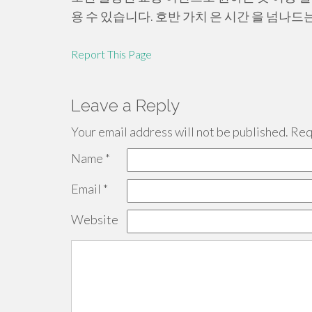
용 수 있습니다. 호반 가치 은 시간 을 넘나드
Report This Page
Leave a Reply
Your email address will not be published.
Requ
Name
*
Email
*
Website